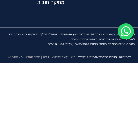
מחיקת חובות
כתוב ויתור:
התוכן המופיע באתר זה אינו מהווה ייעוץ משפטי ולא מהווה לו תחליף. התוכן המופיע באתר הוא
לצורך למידה וכל שימוש בו הוא באחריות הקורא בלבד.
ברוב הנושאים המוצגים באתר, מומלץ להתייעץ עם עורך דין לפני שפועלים.
כל הזכויות שמורות למשרד עורכי דין אודי קלפי 2025 |
עוצב ונבנה ע"י JWD |
קידום אתר SEO – ליאור ישנו