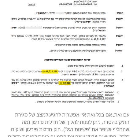
עם זאת, אם בכל זאת אין אפשרות להגיע למצב של סגירת
התיק בהסדר, ניתן לפנות להליך של חדלות פירעון (מה
שהחליף ושיפר את "פשיטת רגל"). חוק חדלות פירעון ושיקום
כלכלי, התשע"ח-2018 שינה את התמונה ביחס לחובות גדולים