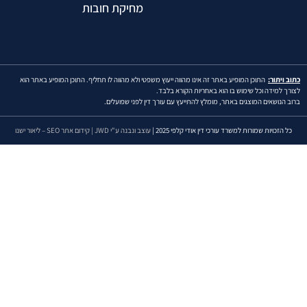
מחיקת חובות
וב ויתור:
התוכן המופיע באתר זה אינו מהווה ייעוץ משפטי ולא מהווה לו תחליף. התוכן המופיע באתר הוא
ורך למידה וכל שימוש בו הוא באחריות הקורא בלבד.
וב הנושאים המוצגים באתר, מומלץ להתייעץ עם עורך דין לפני שפועלים.
כל הזכויות שמורות למשרד עורכי דין אודי קלפי 2025 |
עוצב ונבנה ע"י JWD |
קידום אתר SEO – ליאור ישנו