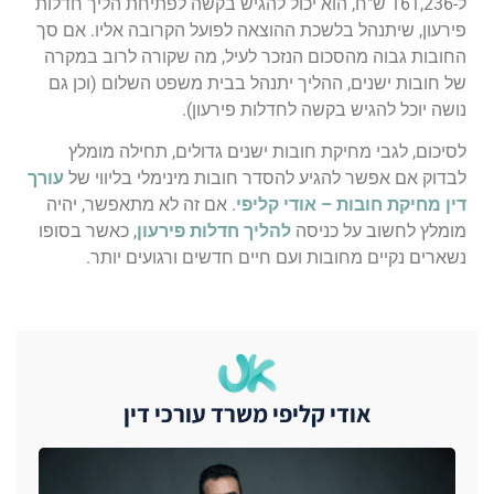
ל-161,236 ש"ח, הוא יכול להגיש בקשה לפתיחת הליך חדלות
פירעון, שיתנהל בלשכת ההוצאה לפועל הקרובה אליו. אם סך
החובות גבוה מהסכום הנזכר לעיל, מה שקורה לרוב במקרה
של חובות ישנים, ההליך יתנהל בבית משפט השלום (וכן גם
נושה יוכל להגיש בקשה לחדלות פירעון).
לסיכום, לגבי מחיקת חובות ישנים גדולים, תחילה מומלץ
לבדוק אם אפשר להגיע להסדר חובות מינימלי בליווי של
עורך
דין מחיקת חובות – אודי קליפי
. אם זה לא מתאפשר, יהיה
מומלץ לחשוב על כניסה
להליך חדלות פירעון
, כאשר בסופו
נשארים נקיים מחובות ועם חיים חדשים ורגועים יותר.
אודי קליפי משרד עורכי דין