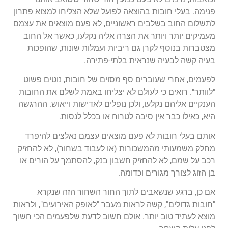
פנימה. בעלי חובות בהוצאה לפועל שלא הצליחו למצוא פתרון
לתשלום החוב בשלבים ראשוניים, לא פעם מוצאים את עצמם
מעמיקים יותר ויותר את הצרה אליה נקלעו, כאשר אל החוב
מצטברות בנוסף לקרן גם ריביות ועמלות שונות, שהופכות
בעיה קשה לבעיה שנראית בלתי-פתירה.
לפעמים, אחרי שעוברים סף מסוים של חובות, נוטים פשוט
"לוותר". רואים כי לעולם לא יצליחו באמת לשלם את החובות
הענקיים אליהם נקלעו, ולכן נופלים לאדישות וייאוש. ההרגשה
היא, כאילו כבר אין סיבה לטרוח או בכלל לנסות.
אותם בעלי חובות לא פעם מוצאים עצמם נאלצים להיפרד
מחלק משמעותי מהמשכורות (או לעבוד בשחור), לא להחזיק
רכב על שמם, לא להחזיק חשבון בנק, להסתמך על הורים או
בן הזוג לצורך מגורים וכדומה.
אם כן, ברגע שנשאבים לתוך החור השחור הזה שנקרא
"חובות גדולים", קשה לראות מעבר "לאופק האירועים", ולראות
מוצא לעתיד טוב יותר. אולם חשוב לדעת שלפעמים הכי חשוך