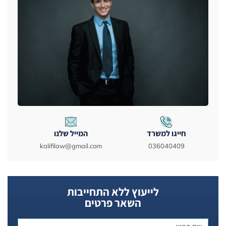
חייגו למשרד
המייל שלנו
kalifilaw@gmail.com
036040409
לייעוץ ללא התחייבות
השאר פרטים