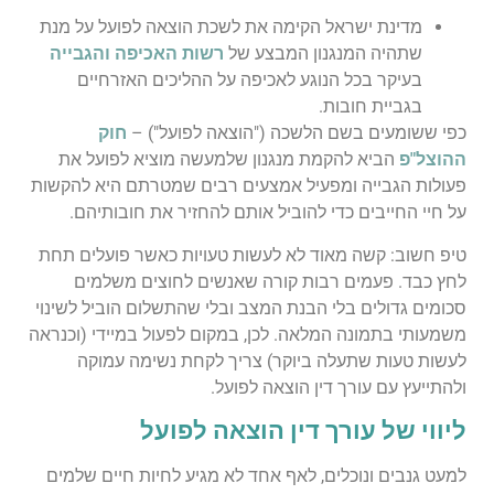
מדינת ישראל הקימה את לשכת הוצאה לפועל על מנת
שתהיה המנגנון המבצע של
רשות האכיפה והגבייה
בעיקר בכל הנוגע לאכיפה על ההליכים האזרחיים
בגביית חובות.
כפי ששומעים בשם הלשכה ("הוצאה לפועל") –
חוק
ההוצל"פ
הביא להקמת מנגנון שלמעשה מוציא לפועל את
פעולות הגבייה ומפעיל אמצעים רבים שמטרתם היא להקשות
על חיי החייבים כדי להוביל אותם להחזיר את חובותיהם.
טיפ חשוב: קשה מאוד לא לעשות טעויות כאשר פועלים תחת
לחץ כבד. פעמים רבות קורה שאנשים לחוצים משלמים
סכומים גדולים בלי הבנת המצב ובלי שהתשלום הוביל לשינוי
משמעותי בתמונה המלאה. לכן, במקום לפעול במיידי (וכנראה
לעשות טעות שתעלה ביוקר) צריך לקחת נשימה עמוקה
ולהתייעץ עם עורך דין הוצאה לפועל.
ליווי של עורך דין הוצאה לפועל
למעט גנבים ונוכלים, לאף אחד לא מגיע לחיות חיים שלמים