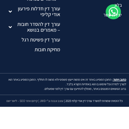
בלוג
עורך דין חדלות פירעון
אודי קליפי
יצירת קשר
עורך דין להסדר חובות
– מאמרים בנושא
עורך דין פשיטת רגל
מחיקת חובות
וב ויתור:
התוכן המופיע באתר זה אינו מהווה ייעוץ משפטי ולא מהווה לו תחליף. התוכן המופיע באתר הוא
ורך למידה וכל שימוש בו הוא באחריות הקורא בלבד.
וב הנושאים המוצגים באתר, מומלץ להתייעץ עם עורך דין לפני שפועלים.
כל הזכויות שמורות למשרד עורכי דין אודי קלפי 2025 |
עוצב ונבנה ע"י JWD |
קידום אתר SEO – ליאור ישנו