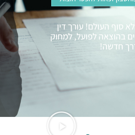
א סוף העולם! עורך דין
ים בהוצאה לפועל, למחוק
רך חדשה!