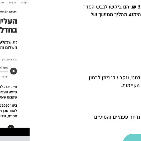
באחד מתיקי המשרד ייצגנו בני זוג שנקלעו לחובות בסך כ-320,000 ₪. הם ביקשו לגבש הסדר
ם של כ-97% מהחוב – כדי להימנע מהליך ממושך של
ו, ונקבע כי ניתן לבחון
הקיימות.
נדחה פעמיים והסתיים