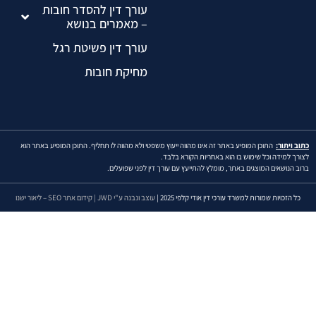
עורך דין להסדר חובות
– מאמרים בנושא
עורך דין פשיטת רגל
מחיקת חובות
כתוב ויתור:
התוכן המופיע באתר זה אינו מהווה ייעוץ משפטי ולא מהווה לו תחליף. התוכן המופיע באתר הוא
לצורך למידה וכל שימוש בו הוא באחריות הקורא בלבד.
ברוב הנושאים המוצגים באתר, מומלץ להתייעץ עם עורך דין לפני שפועלים.
כל הזכויות שמורות למשרד עורכי דין אודי קלפי 2025 |
עוצב ונבנה ע"י JWD |
קידום אתר SEO – ליאור ישנו